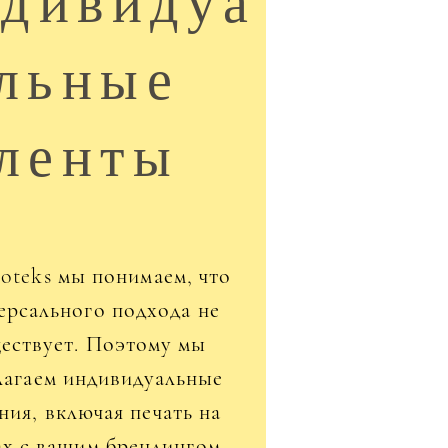
дивидуа
льные
ленты
oteks мы понимаем, что
ерсального подхода не
ествует. Поэтому мы
лагаем индивидуальные
ния, включая печать на
ах с вашим брендингом