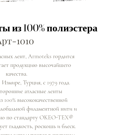
ы из 100% полиэстера
ы из 100% полиэстера
Арт-1010
асных лент, Armoteks гордится
агает продукцию высочайшего
качества.
 Измире, Турция, с 1979 года.
торонние атласные ленты
из 100% высококачественной
лобальной филаментной нити и
но по стандарту OKEO-TEX®
ует гладкость, роскошь и блеск.
енты используются в широком