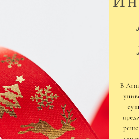
Ин
В Arm
унив
сущ
пред
реше
лент