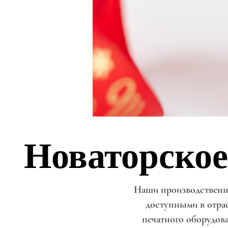
Новаторское
Новаторское
Наши производственн
доступными в отра
печатного оборудов