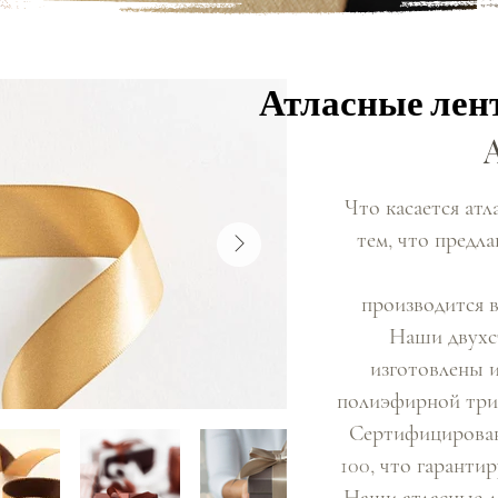
Атласные лент
Атласные лент
Что касается атл
тем, что предл
производится в
Наши двухс
изготовлены 
полиэфирной три
Сертифицирова
100, что гарантир
Наши атласные л