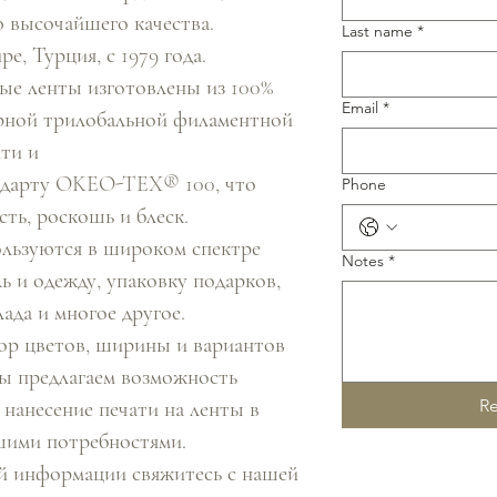
 высочайшего качества.
Last name
*
е, Турция, с 1979 года.
ые ленты изготовлены из 100%
Email
*
рной трилобальной филаментной
ти и
ндарту OKEO-TEX® 100, что
Phone
сть, роскошь и блеск.
льзуются в широком спектре
Notes
*
ь и одежду, упаковку подарков,
ада и многое другое.
р цветов, ширины и вариантов
мы предлагаем возможность
Re
 нанесение печати на ленты в
шими потребностями.
й информации свяжитесь с нашей