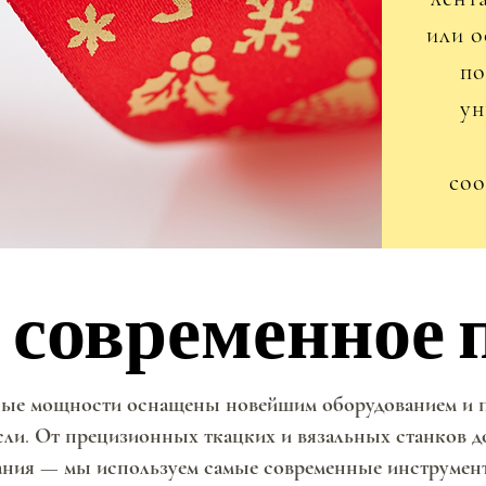
или о
по
ун
соо
 современное 
 современное 
ые мощности оснащены новейшим оборудованием и п
сли. От прецизионных ткацких и вязальных станков д
ания — мы используем самые современные инструмент