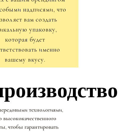
собыми надписями, что
зволяет вам создать
икальную упаковку,
которая будет
тветствовать именно
вашему вкусу.
производство
производство
ередовыми технологиями,
о высококачественного
ы, чтобы гарантировать