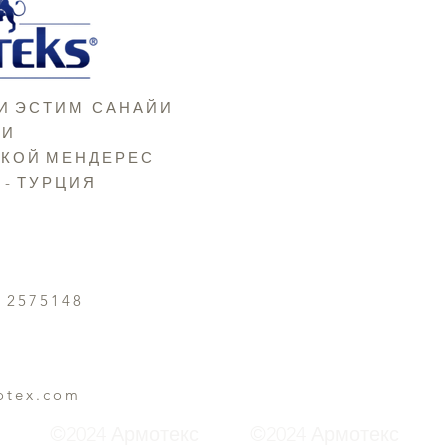
About US
Satin
All Products
Print
И
ЭСТИМ САНАЙИ
Production
Orga
СИ
Contact
Shee
ККОЙ
МЕНДЕРЕС
 -
ТУРЦИЯ
Blog
Gros
2 2575148
otex.com
©2024 Армотекс
©2024 Армотекс