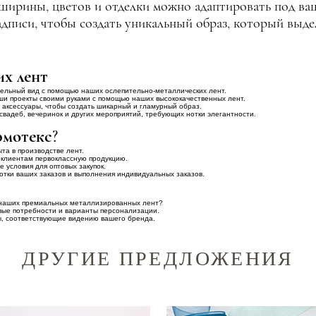
ширины, цветов и отделки можно адаптировать под ваш
дписи, чтобы создать уникальный образ, который выд
х лент
ательный вид с помощью наших ослепительно-металлических лент.
аши проекты своими руками с помощью наших высококачественных лент.
 аксессуары, чтобы создать шикарный и гламурный образ.
свадеб, вечеринок и других мероприятий, требующих нотки элегантности.
рмотекс?
та в производстве лент.
 клиентам первоклассную продукцию.
 условия для оптовых закупок.
тки ваших заказов и выполнения индивидуальных заказов.
 наших премиальных металлизированных лент?
овые потребности и варианты персонализации.
, соответствующие видению вашего бренда.
ДРУГИЕ ПРЕДЛОЖЕНИЯ