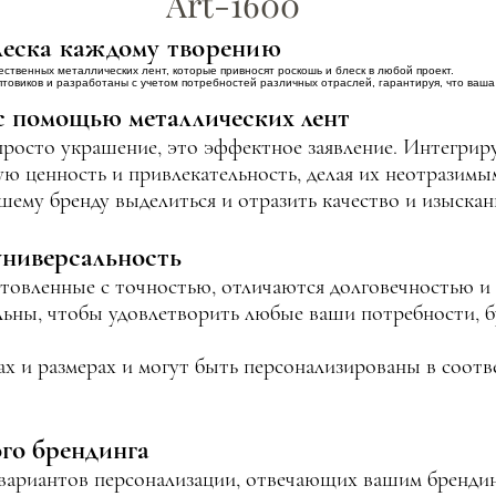
Art-1600
еска каждому творению
ественных металлических лент, которые привносят роскошь и блеск в любой проект.
овиков и разработаны с учетом потребностей различных отраслей, гарантируя, что ваша 
с помощью металлических лент
росто украшение, это эффектное заявление. Интегриру
ю ценность и привлекательность, делая их неотразимы
шему бренду выделиться и отразить качество и изыскан
универсальность
отовленные с точностью, отличаются долговечностью 
ьны, чтобы удовлетворить любые ваши потребности, бу
х и ​​размерах и могут быть персонализированы в соот
го брендинга
вариантов персонализации, отвечающих вашим бренди