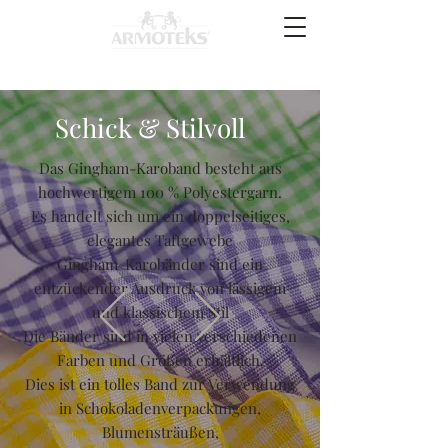
Schick & Stilvoll
Das Gingham-Karoband besteht aus
hochwertigem 100 % Polyestergarn.
Es handelt sich um ein doppelseitiges,
elegantes Taftgewebe
Gingham-Karobänder sind ein
entzückender Ausdruck von lässigem
und klassischem Stil
Die Bänder sind in vielen verschiedenen
Farben und Größen erhältlich.
Dies ist ein tolles Band zur Verwendung
in Schokoladenverpackungen,
Blumensträußen,