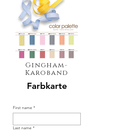
Gingham-
Karoband
Farbkarte
First name
*
Last name
*