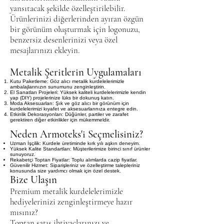
yansıtacak şekilde özelleştirilebilir.
Ürünlerinizi diğerlerinden ayıran özgün
bir görünüm oluşturmak için logonuzu,
benzersiz desenlerinizi veya özel
mesajlarınızı ekleyin.
Metalik Şeritlerin Uygulamaları
Kutu Paketleme: Göz alıcı metalik kurdelelerimizle
ambalajlarınızın sunumunu zenginleştirin.
El Sanatları Projeleri: Yüksek kaliteli kurdelelerimizle kendin
yap (DIY) projelerinize lüks bir dokunuş katın.
Moda Aksesuarları: Şık ve göz alıcı bir görünüm için
kurdelelerimizi kıyafet ve aksesuarlarınıza entegre edin.
Etkinlik Dekorasyonları: Düğünler, partiler ve zarafet
gerektiren diğer etkinlikler için mükemmeldir.
Neden Armoteks'i Seçmelisiniz?
Uzman İşçilik: Kurdele üretiminde kırk yılı aşkın deneyim.
Yüksek Kalite Standartları: Müşterilerimize birinci sınıf ürünler
sunuyoruz.
Rekabetçi Toptan Fiyatlar: Toplu alımlarda cazip fiyatlar.
Güvenilir Hizmet: Siparişleriniz ve özelleştirme talepleriniz
konusunda size yardımcı olmak için özel destek.
Bize Ulaşın
Premium metalik kurdelelerimizle
hediyelerinizi zenginleştirmeye hazır
mısınız?
Toptan satış ihtiyaçlarınızı ve