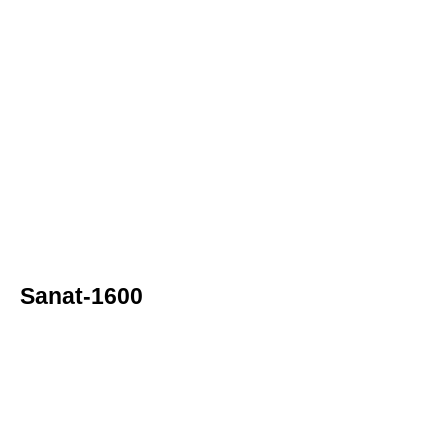
Sanat-1600
lik Kurdelel
lik Kurdelel