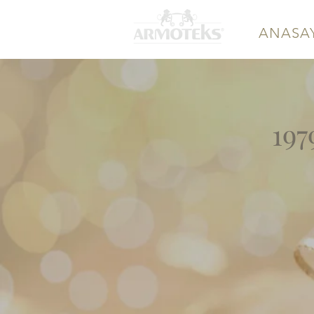
ANASA
197