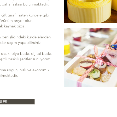
k daha fazlası bulunmaktadır.
 çift taraflı saten kurdele gibi
görünüm arıyor olun.
k kaynak biziz .
enişliğindeki kurdelelerden
dar seçim yapabilirsiniz.
sıcak folyo baskı, dijital baskı,
eşitli baskılı şeritler sunuyoruz.
cına uygun, hızlı ve ekonomik
lmektedir.
LER