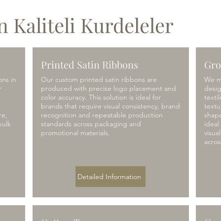
n Kaliteli Kurdeleler
Printed Satin Ribbons
Gro
ons in
Our custom printed satin ribbons are
We m
r
produced with precise logo placement and
desi
color accuracy. This solution is ideal for
texti
brands that require visual consistency, brand
textu
re,
recognition and repeatable production
shape
bulk
standards across packaging and
ideal
promotional materials.
visua
acros
Detailed Information