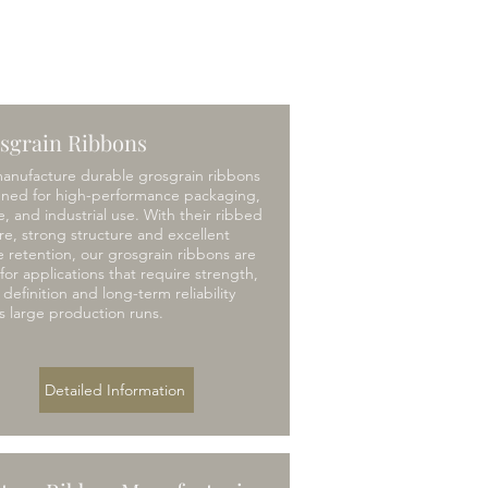
sgrain Ribbons
anufacture durable grosgrain ribbons
gned for high-performance packaging,
le, and industrial use. With their ribbed
re, strong structure and excellent
 retention, our grosgrain ribbons are
 for applications that require strength,
l definition and long-term reliability
s large production runs.
Detailed Information