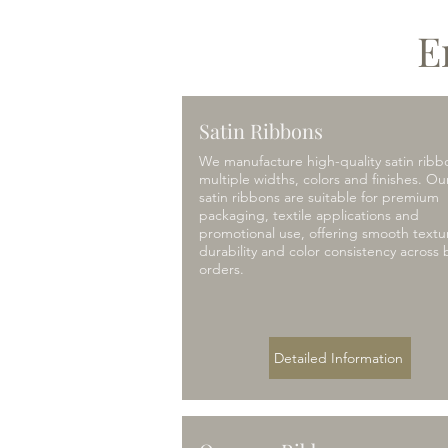
E
Satin Ribbons
We manufacture high-quality satin ribb
multiple widths, colors and finishes. Ou
satin ribbons are suitable for premium
packaging, textile applications and
promotional use, offering smooth textu
durability and color consistency across 
orders.
Detailed Information