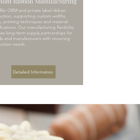
tom Ribbon Manufacturing
fer OEM and private label ribbon
ction, supporting custom widths,
s, printing techniques and material
fications. Our manufacturing flexibility
es long-term supply partnerships for
s and manufacturers with recurring
uction needs.
Detailed Information