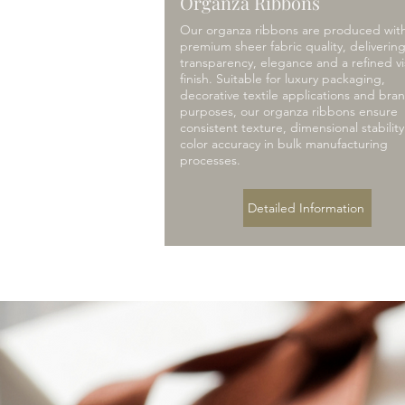
Organza Ribbons
Our organza ribbons are produced wit
premium sheer fabric quality, deliverin
transparency, elegance and a refined vi
finish. Suitable for luxury packaging,
decorative textile applications and bra
purposes, our organza ribbons ensure
consistent texture, dimensional stabilit
color accuracy in bulk manufacturing
processes.
Detailed Information