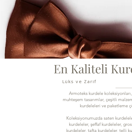
En Kaliteli Kur
Lüks ve Zarif
Armoteks kurdele koleksiyonları,
muhteşem tasarımlar, çeşitli malzeme
kurdeleleri ve paketleme ç
Koleksiyonumuzda saten kurdeleler
kurdeleler, şeffaf kurdeleler, gr
kurdeleler, tafta kurdeleler, telli 