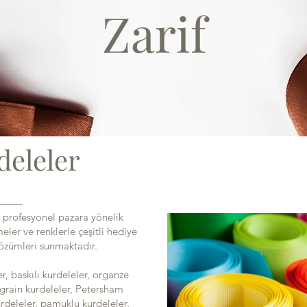
Zarif
deleler
 profesyonel pazara yönelik
ler ve renklerle çeşitli hediye
özümleri sunmaktadır.
, baskılı kurdeleler, organze
osgrain kurdeleler, Petersham
kurdeleler, pamuklu kurdeleler,