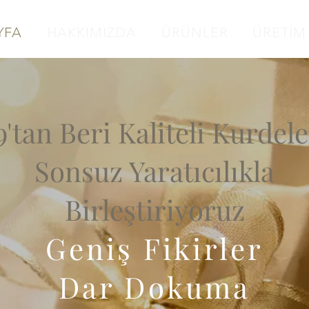
YFA
HAKKIMIZDA
ÜRÜNLER
ÜRETİM
9'tan Beri Kaliteli Kurdele
Sonsuz Yaratıcılıkla
Birleştiriyoruz
Geniş Fikirler
Dar Dokuma