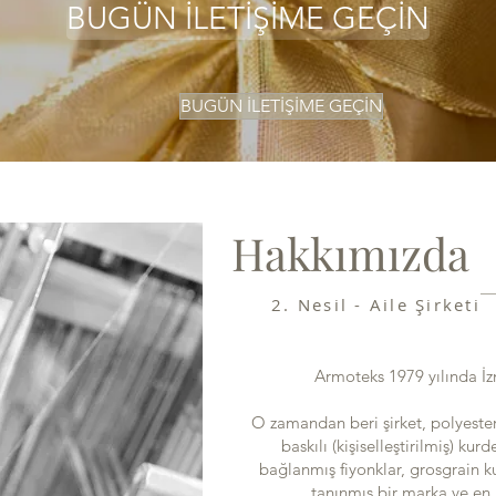
BUGÜN İLETİŞİME GEÇİN
BUGÜN İLETİŞİME GEÇİN
Hakkımızda
2. Nesil - Aile Şirketi
Armoteks 1979 yılında İ
O zamandan beri şirket, polyester
baskılı (kişiselleştirilmiş) kur
bağlanmış fiyonklar, grosgrain k
tanınmış bir marka ve en 