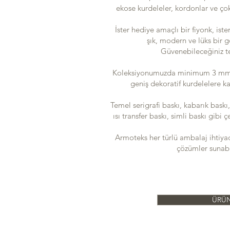
ekose kurdeleler, kordonlar ve ço
İster hediye amaçlı bir fiyonk, ister
şık, modern ve lüks bir 
Güvenebileceğiniz te
Koleksiyonumuzda minimum 3 mm g
geniş dekoratif kurdelelere ka
Temel serigrafi baskı, kabarık baskı, 
ısı transfer baskı, simli baskı gibi ç
Armoteks her türlü ambalaj ihtiya
çözümler sunabi
ÜRÜN