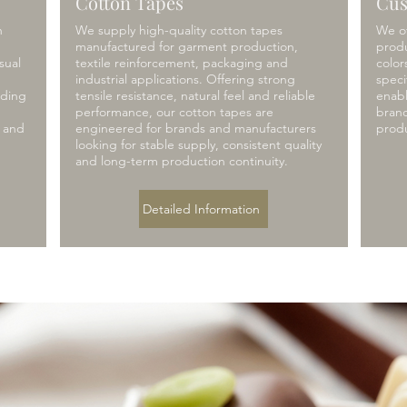
Cotton Tapes
Cus
h
We supply high-quality cotton tapes
We of
g
manufactured for garment production,
produ
sual
textile reinforcement, packaging and
color
industrial applications. Offering strong
speci
nding
tensile resistance, natural feel and reliable
enabl
performance, our cotton tapes are
brand
y and
engineered for brands and manufacturers
prod
looking for stable supply, consistent quality
and long-term production continuity.
Detailed Information