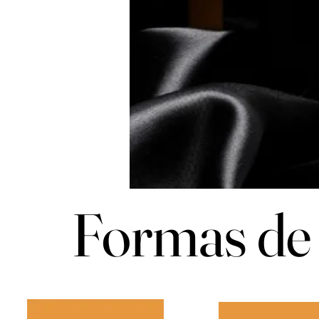
Formas de 
Formas de 