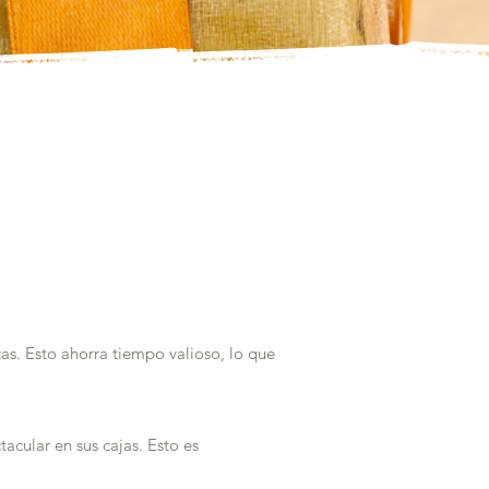
das
das
tas. Esto ahorra tiempo valioso, lo que
acular en sus cajas. Esto es