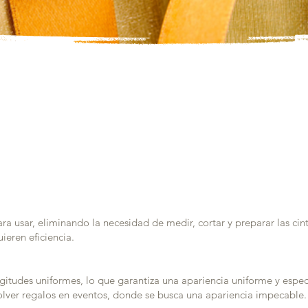
tas precorta
tas precorta
ara usar, eliminando la necesidad de medir, cortar y preparar las cin
ieren eficiencia.
gitudes uniformes, lo que garantiza una apariencia uniforme y espect
lver regalos en eventos, donde se busca una apariencia impecable.