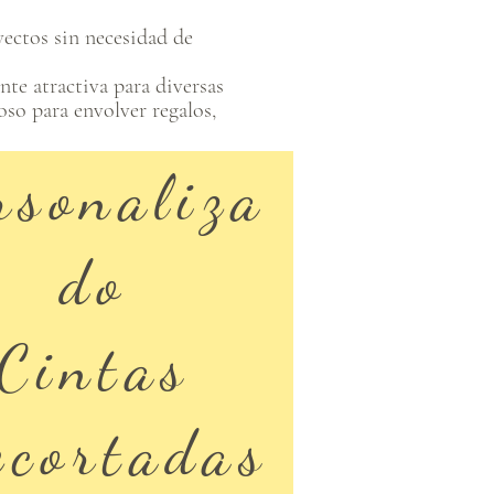
oyectos sin necesidad de
nte atractiva para diversas
so para envolver regalos,
rsonaliza
do
Cintas
ecortadas