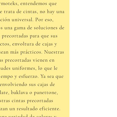
rmoteks, entendemos que
e trata de cintas, no hay una
ción universal. Por eso,
s una gama de soluciones de
s precortadas para que sus
ctos, envoltura de cajas y
sean más prácticos. Nuestras
as precortadas vienen en
tudes uniformes, lo que le
iempo y esfuerzo. Ya sea que
 envolviendo sus cajas de
late, baklava o panettone,
stras cintas precortadas
zan un resultado eficiente.
na variedad de colores y