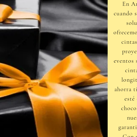
En A
cuando s
solu
ofrecemo
cinta
proye
eventos 
cint
longi
ahorra t
esté
choco
nue
garanti
Con u