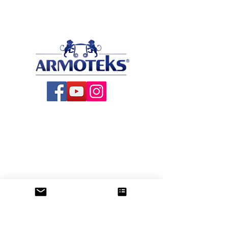
About US
All Products
Production
Contact
Blog
Satin Ribbons
Printed Ribbons