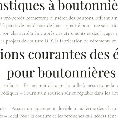
astiques à boutonniè
 pré-percés permettent d’insérer des boutons, offrant ains
 à partir de matériaux de haute qualité pour une sensatio
 son élasticité même après des étirements et des lavages r
 les projets de couture DIY, la fabrication de vêtements et
ions courantes des é
pour boutonnières
enfants – Permettent d’ajuster la taille à mesure que la t
pédiques – Fournit un soutien sûr et réglable dans les app
mes – Assure un ajustement flexible mais ferme des vêteme
s – Idéal pour la couture et les retouches qui nécessitent 