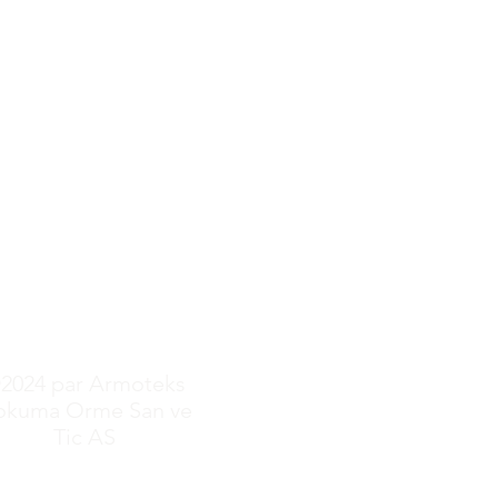
nza Ribbons
r Ribbons
grain Ribbons
2024 par Armoteks
okuma Orme San ve
Tic AS