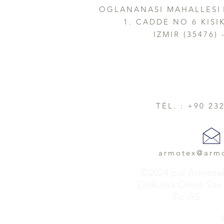
OGLANANASI MAHALLESI
1. CADDE NO 6 KISI
IZMIR (35476) 
TÉL. : +90 23
armotex@arm
©2024 par Armote
Dokuma Orme San 
Tic AS