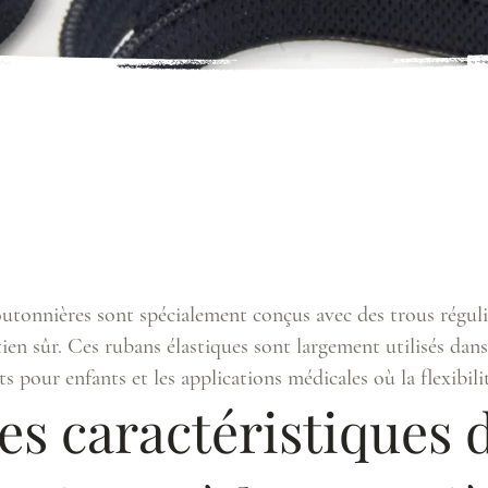
tiques pour 
tiques pour 
outonnières sont spécialement conçus avec des trous régul
ien sûr. Ces rubans élastiques sont largement utilisés dans
 pour enfants et les applications médicales où la flexibilité
es caractéristiques 