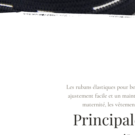
Rubans élas
Rubans élas
Les rubans élastiques pour b
ajustement facile et un maint
maternité, les vêtements
Principal