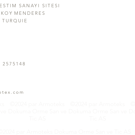
ESTIM SANAYI SITESI
Production
Orga
KKOY
MENDERES
Contact
Shee
-
TURQUIE
Blog
Gros
2 2575148
otex.com
ks
©2024 par Armoteks
©2024 par Armoteks
©
ve
Dokuma Orme San ve
Dokuma Orme San ve
D
Tic AS
Tic AS
©2024 par Armoteks Dokuma Orme San ve Tic AS