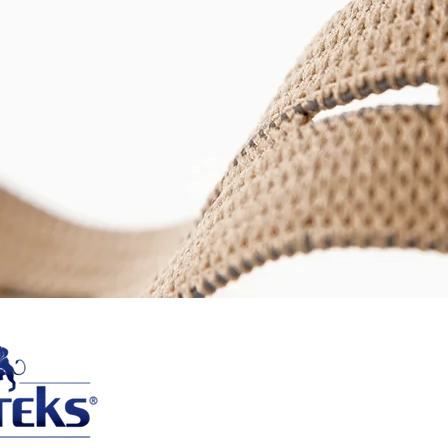
About US
Satin
All Products
Print