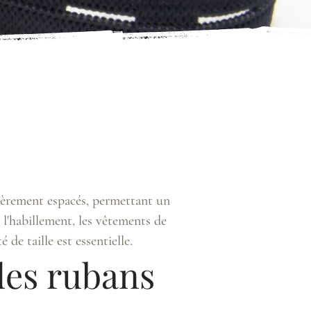
boutonnières
boutonnières
ièrement espacés, permettant un
 l'habillement, les vêtements de
 de taille est essentielle.
des rubans