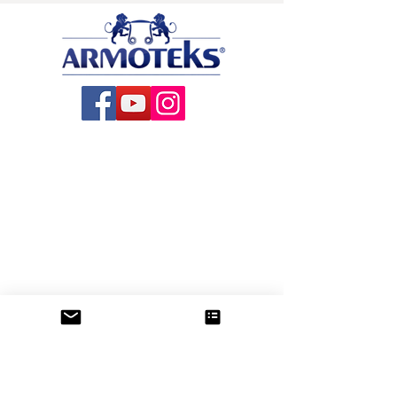
About US
All Products
Production
Contact
Blog
Satin Ribbons
Printed Ribbons
Organza Ribbons
Sheer Ribbons